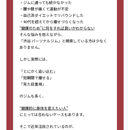
・ジムに通っても続かなかった
・腰や膝が痛くて運動が不安
・自己流ダイエットでリバウンドした
・40代を超えてから痩せづらくなった
“健康のため”に何をすれば良いかわからない
そんな悩みを抱えながら、
「渋谷 パーソナルジム」と検索している方は少なく
ありません。
しかし実際には、
「とにかく追い込む」
「短期間で痩せる」
「見た目重視」
のジムも多く、
“健康的に身体を変えたい人”
にとっては合わないケースもあります。
そこで近年注目されているのが、