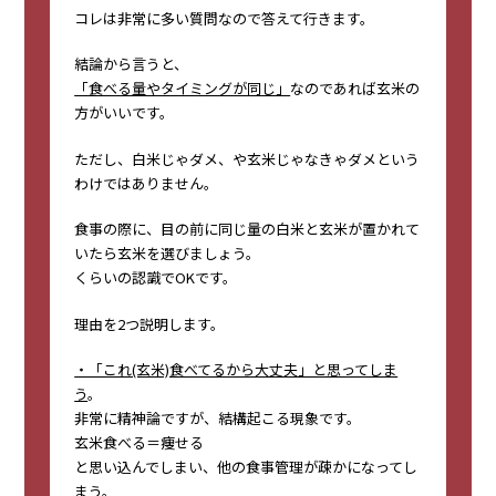
コレは非常に多い質問なので答えて行きます。
結論から言うと、
「食べる量やタイミングが同じ」
なのであれば玄米の
方がいいです。
ただし、白米じゃダメ、や玄米じゃなきゃダメという
わけではありません。
食事の際に、目の前に同じ量の白米と玄米が置かれて
いたら玄米を選びましょう。
くらいの認識でOKです。
理由を2つ説明します。
・「これ(玄米)食べてるから大丈夫」と思ってしま
う
。
非常に精神論ですが、結構起こる現象です。
玄米食べる＝痩せる
と思い込んでしまい、他の食事管理が疎かになってし
まう。